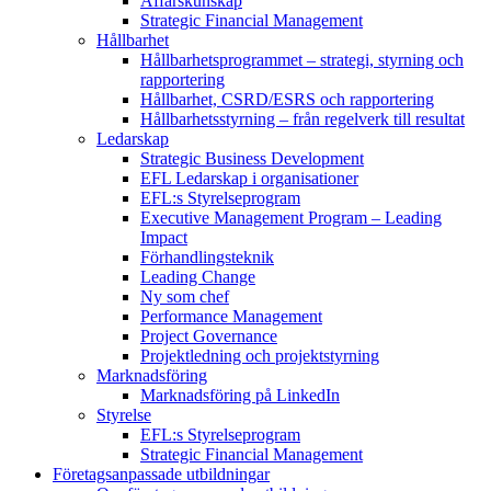
Affärskunskap
Strategic Financial Management
Hållbarhet
Hållbarhetsprogrammet – strategi, styrning och
rapportering
Hållbarhet, CSRD/ESRS och rapportering
Hållbarhetsstyrning – från regelverk till resultat
Ledarskap
Strategic Business Development
EFL Ledarskap i organisationer
EFL:s Styrelseprogram
Executive Management Program –
Leading
Impact
Förhandlingsteknik
Leading Change
Ny som chef
Performance Management
Project Governance
Projektledning och projektstyrning
Marknadsföring
Marknadsföring på LinkedIn
Styrelse
EFL:s Styrelseprogram
Strategic Financial Management
Företagsanpassade utbildningar