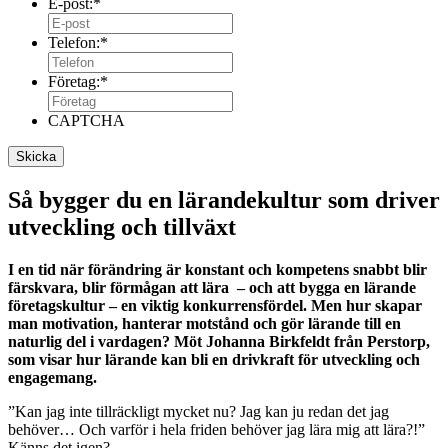
E-post:
*
Telefon:
*
Företag:
*
CAPTCHA
Så bygger du en lärandekultur som driver
utveckling och tillväxt
I en tid när förändring är konstant och kompetens snabbt blir
färskvara, blir förmågan att lära – och att bygga en lärande
företagskultur – en viktig konkurrensfördel. Men hur skapar
man motivation, hanterar motstånd och gör lärande till en
naturlig del i vardagen? Möt Johanna Birkfeldt från Perstorp,
som visar hur lärande kan bli en drivkraft för utveckling och
engagemang.
”Kan jag inte tillräckligt mycket nu? Jag kan ju redan det jag
behöver… Och varför i hela friden behöver jag lära mig att lära?!”
Känns det igen?