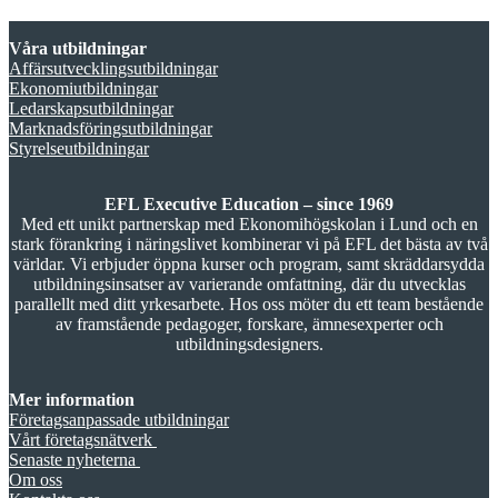
Våra utbildningar
Affärsutvecklingsutbildningar
Ekonomiutbildningar
Ledarskapsutbildningar
Marknadsföringsutbildningar
Styrelseutbildningar
EFL Executive Education – since 1969
Med ett unikt partnerskap med Ekonomihögskolan i Lund och en
stark förankring i näringslivet kombinerar vi på EFL det bästa av två
världar. Vi erbjuder öppna kurser och program, samt skräddarsydda
utbildningsinsatser av varierande omfattning, där du utvecklas
parallellt med ditt yrkesarbete. Hos oss möter du ett team bestående
av framstående pedagoger, forskare, ämnesexperter och
utbildningsdesigners.
Mer information
Företagsanpassade utbildningar
Vårt företagsnätverk
Senaste nyheterna
Om oss