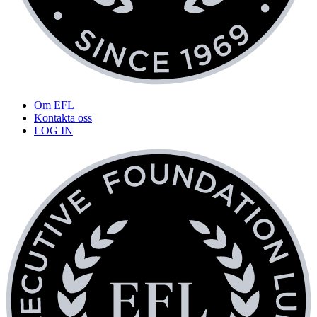
Om EFL
Kontakta oss
LOG IN