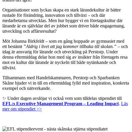
Organisationer som lyckas skapa en stark lärandekultur är bättre
rustade för förändring, innovation och tillväxt – och där
medarbetarna utvecklas. Men hur bygger vi en företagskultur där
lärande är en självklar del av jobbet som driver både engagemang,
utveckling och affärsresultat?
Möt Johanna Birkfeldt – som en gång hoppade av gymnasiet med
ett bestämt
”Aldrig i livet att jag kommer tillbaka till skolan.”
– och
idag är ansvarig för lärande och utveckling på Perstorp. Under
denna eftermiddag delar hon med sig av insikter från företagets resa
mot en kultur där lärande är nyckeln till både nytänkande och
tillväxt.
Tillsammans med Handelskammaren, Perstorp och Sparbanken
Skåne bjuder vi in till en eftermiddag fylld med inspiration, konkreta
exempel och nätverkande.
✨ Under dagen avslöjar vi också vem som tilldelas stipendiet till
EFL:s Executive Management Program – Leading Impact
.
Läs
mer om stipendiet >>