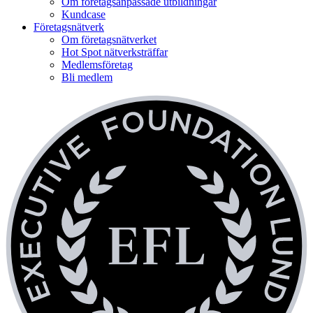
Om företagsanpassade utbildningar
Kundcase
Företagsnätverk
Om företagsnätverket
Hot Spot nätverksträffar
Medlemsföretag
Bli medlem