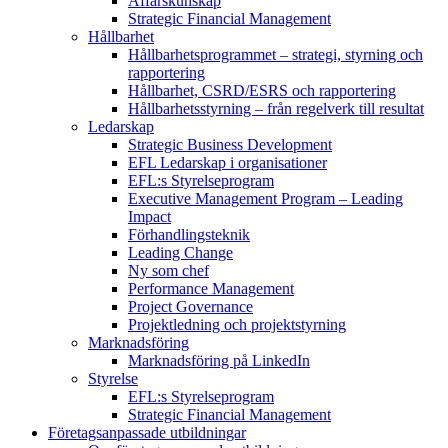
Affärskunskap
Strategic Financial Management
Hållbarhet
Hållbarhetsprogrammet – strategi, styrning och
rapportering
Hållbarhet, CSRD/ESRS och rapportering
Hållbarhetsstyrning – från regelverk till resultat
Ledarskap
Strategic Business Development
EFL Ledarskap i organisationer
EFL:s Styrelseprogram
Executive Management Program –
Leading
Impact
Förhandlingsteknik
Leading Change
Ny som chef
Performance Management
Project Governance
Projektledning och projektstyrning
Marknadsföring
Marknadsföring på LinkedIn
Styrelse
EFL:s Styrelseprogram
Strategic Financial Management
Företagsanpassade utbildningar