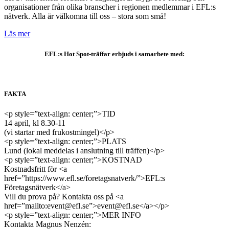
organisationer från olika branscher i regionen medlemmar i EFL:s
nätverk. Alla är välkomna till oss – stora som små!
Läs mer
EFL:s Hot Spot-träffar erbjuds i samarbete med:
FAKTA
<p style=”text-align: center;”>TID
14 april, kl 8.30-11
(vi startar med frukostmingel)</p>
<p style=”text-align: center;”>PLATS
Lund (lokal meddelas i anslutning till träffen)</p>
<p style=”text-align: center;”>KOSTNAD
Kostnadsfritt för <a
href=”https://www.efl.se/foretagsnatverk/”>EFL:s
Företagsnätverk</a>
Vill du prova på? Kontakta oss på <a
href=”mailto:event@efl.se”>event@efl.se</a></p>
<p style=”text-align: center;”>MER INFO
Kontakta Magnus Nenzén: