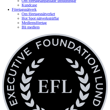
Om företagsanpassade utbildningar
Kundcase
Företagsnätverk
Om företagsnätverket
Hot Spot nätverksträffar
Medlemsföretag
Bli medlem