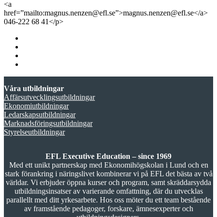
<a
href=”mailto:magnus.nenzen@efl.se”>magnus.nenzen@efl.se</a>
046-222 68 41</p>
Våra utbildningar
Affärsutvecklingsutbildningar
Ekonomiutbildningar
Ledarskapsutbildningar
Marknadsföringsutbildningar
Styrelseutbildningar
EFL Executive Education – since 1969
Med ett unikt partnerskap med Ekonomihögskolan i Lund och en
stark förankring i näringslivet kombinerar vi på EFL det bästa av två
världar. Vi erbjuder öppna kurser och program, samt skräddarsydda
utbildningsinsatser av varierande omfattning, där du utvecklas
parallellt med ditt yrkesarbete. Hos oss möter du ett team bestående
av framstående pedagoger, forskare, ämnesexperter och