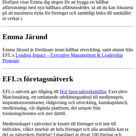
HotSpot visar Emma dig stegen för att bygga en hållbar
affärsstrategi med nya hållbara affärsmodeller, så att du kan fokusera
på att maximera nytta för företaget och samtidigt bidra till samhället
ni verkar i.
Emma Järund
Emma Järund är föreläsare inom hållbar utveckling, samt alumn från
EFL:s
Leading Impact – Executive Management & Leadership
Program
.
EFL:s företagsnätverk
EFL:s nätverk ger tillgång till
Hot Spot-nätverksträffar
, Executive
Matchmaking, ett omfattande utbildningsutbud till medlemspris,
inspirationsseminarier, rådgivning och utveckling, kunskapslunch,
medlemsdag, vår digitala plattform, det senaste från
forskningsfronten och mer därtill.
Medlemskapet i nätverket är knutet till företaget och inte till
individen, vilket innebär att hela företaget och alla anställda kan ta
del av nätverkets fördelar! I dagsläget är drygt 100 företag och