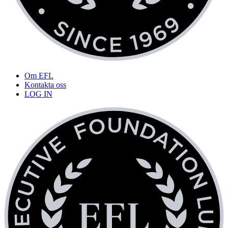
Om EFL
Kontakta oss
LOG IN