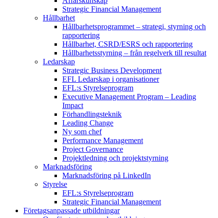
Affärskunskap
Strategic Financial Management
Hållbarhet
Hållbarhetsprogrammet – strategi, styrning och
rapportering
Hållbarhet, CSRD/ESRS och rapportering
Hållbarhetsstyrning – från regelverk till resultat
Ledarskap
Strategic Business Development
EFL Ledarskap i organisationer
EFL:s Styrelseprogram
Executive Management Program –
Leading
Impact
Förhandlingsteknik
Leading Change
Ny som chef
Performance Management
Project Governance
Projektledning och projektstyrning
Marknadsföring
Marknadsföring på LinkedIn
Styrelse
EFL:s Styrelseprogram
Strategic Financial Management
Företagsanpassade utbildningar