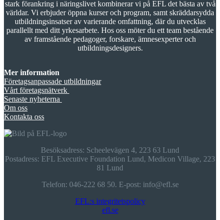
stark förankring i näringslivet kombinerar vi på EFL det bästa av två
världar. Vi erbjuder öppna kurser och program, samt skräddarsydda
utbildningsinsatser av varierande omfattning, där du utvecklas
parallellt med ditt yrkesarbete. Hos oss möter du ett team bestående
av framstående pedagoger, forskare, ämnesexperter och
utbildningsdesigners.
Mer information
Företagsanpassade utbildningar
Vårt företagsnätverk
Senaste nyheterna
Om oss
Kontakta oss
Besöksadress: Scheelevägen 4, 223 63 Lund
Postadress: EFL Executive Foundation Lund, Medicon Village, 223
81 Lund
Telefon: 046­-222 68 50. E­-post: info@efl.se
EFL:s integritetspolicy
efl.se