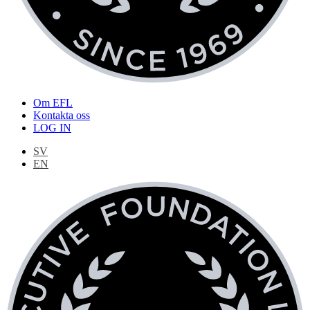
Om EFL
Kontakta oss
LOG IN
SV
EN