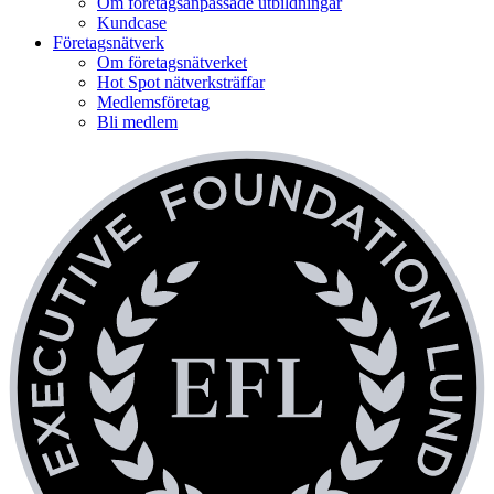
Om företagsanpassade utbildningar
Kundcase
Företagsnätverk
Om företagsnätverket
Hot Spot nätverksträffar
Medlemsföretag
Bli medlem