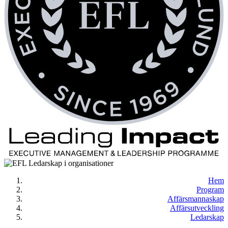
Hem
Program
Affärsmannaskap
Affärsutveckling
Ledarskap