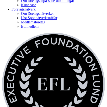
Om företagsanpassade utbildningar
Kundcase
Företagsnätverk
Om företagsnätverket
Hot Spot nätverksträffar
Medlemsföretag
Bli medlem