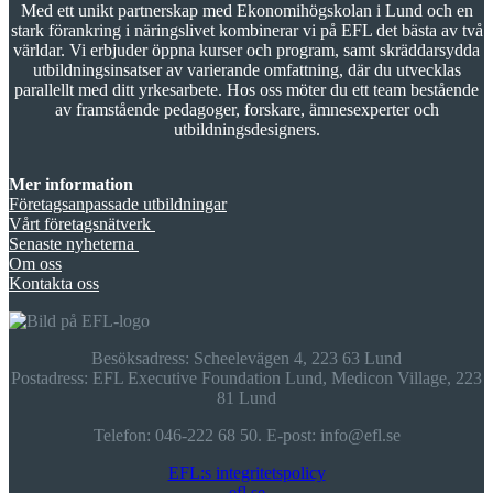
Med ett unikt partnerskap med Ekonomihögskolan i Lund och en
stark förankring i näringslivet kombinerar vi på EFL det bästa av två
världar. Vi erbjuder öppna kurser och program, samt skräddarsydda
utbildningsinsatser av varierande omfattning, där du utvecklas
parallellt med ditt yrkesarbete. Hos oss möter du ett team bestående
av framstående pedagoger, forskare, ämnesexperter och
utbildningsdesigners.
Mer information
Företagsanpassade utbildningar
Vårt företagsnätverk
Senaste nyheterna
Om oss
Kontakta oss
Besöksadress: Scheelevägen 4, 223 63 Lund
Postadress: EFL Executive Foundation Lund, Medicon Village, 223
81 Lund
Telefon: 046­-222 68 50. E­-post: info@efl.se
EFL:s integritetspolicy
efl.se