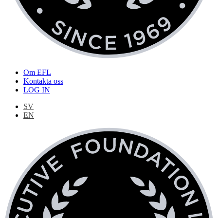
Om EFL
Kontakta oss
LOG IN
SV
EN