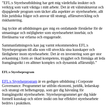
”EFL:s Styrelseutbildning har gett mig värdefulla insikter och
verktyg som varit viktiga i mitt arbete. Det är ett välstrukturerat och
djupgående program som täcker alla aspekter av styrelsearbete, allt
från juridiska frågor och ansvar till strategi, affärsutveckling och
riskhantering.
Jag tyckte att utbildningen gav mig en omfattande förståelse för de
utmaningar och möjligheter som styrelsearbetet innebär, och
föreläsarna var erfarna och engagerade.
Sammanfattningsvis kan jag varmt rekommendera EFL:s
Styrelseprogram till alla som vill utveckla sina kunskaper och
färdigheter inom styrelsearbete. Det är en investering som ger stor
avkastning i form av ökad kompetens, trygghet och förmåga att leda
framgångsrikt i en alltmer komplex och dynamisk affärsmiljö.”
EFL:s Styrelseprogram
EFL:s Styrelseprogram
är en gedigen utbildning i Corporate
Governance. Programmet tar utifrån ekonomi, juridik, ledarskap
och strategi ett helhetsgrepp, som ger dig hävstång för
framgångsrikt styrelsearbete. Styrelseprogrammet ger dig både
formell kunskap och större insikt om hur effektivt styrelsearbete
bedrivs i praktiken.