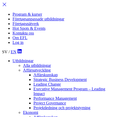
Program & kurser
Företagsanpassade utbildningar
Företagsnätverk
Hot Spots & Events
Kontakta oss
Om EFL
Log in
SV
/
EN
Utbildningar
Alla utbildningar
Affärsutveckling
Affärskunskap
Strategic Business Development
Leading Change
Executive Management Program –
Leading
Impact
Performance Management
Project Governance
Projektledning och projektstyrning
Ekonomi