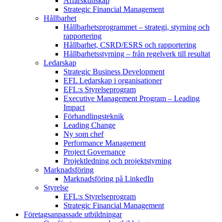
Affärskunskap
Strategic Financial Management
Hållbarhet
Hållbarhetsprogrammet – strategi, styrning och
rapportering
Hållbarhet, CSRD/ESRS och rapportering
Hållbarhetsstyrning – från regelverk till resultat
Ledarskap
Strategic Business Development
EFL Ledarskap i organisationer
EFL:s Styrelseprogram
Executive Management Program –
Leading
Impact
Förhandlingsteknik
Leading Change
Ny som chef
Performance Management
Project Governance
Projektledning och projektstyrning
Marknadsföring
Marknadsföring på LinkedIn
Styrelse
EFL:s Styrelseprogram
Strategic Financial Management
Företagsanpassade utbildningar