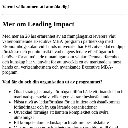
Varmt välkommen att anmäla dig!
Mer om Leading Impact
Med mer än 20 års erfarenhet av att framgångsrikt leverera vårt
välrenommerade Executive MBA-program i partnerskap med
Ekonomihögskolan vid Lunds universitet har EFL utvecklat en djup
förståelse och genuin insikt i vad dagens ledare efterfrågar och
behöver för att möta de utmaningar som väntar. Denna erfarenhet
och kunskap har vi använt för att utveckla ett av marknadens mest
hands on, verksamhetsnära och nytänkande Executive MBA-
program.
Vad får du och din organisation ut av programmet?
Ökad strategisk analysförmåga utifrån både ett finansiellt och
marknadsperspektiv, vilket ger säkrare beslutsfattande
Nästa nivå av ledarförmåga för att initiera och åstadkomma
förändringar och bygga lärande organisationer
Utvecklad förmåga att hantera komplexitet och svåra
utmaningar
Ett kompetentare ledarskap och säkrare beslutsfattare
Vassare processer och arbetsstrukturer som bidrar till ökad