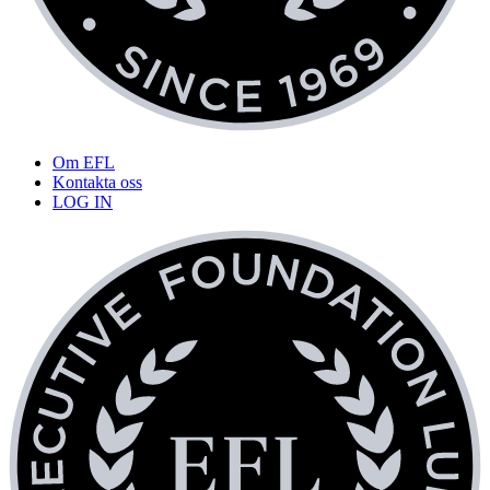
Om EFL
Kontakta oss
LOG IN