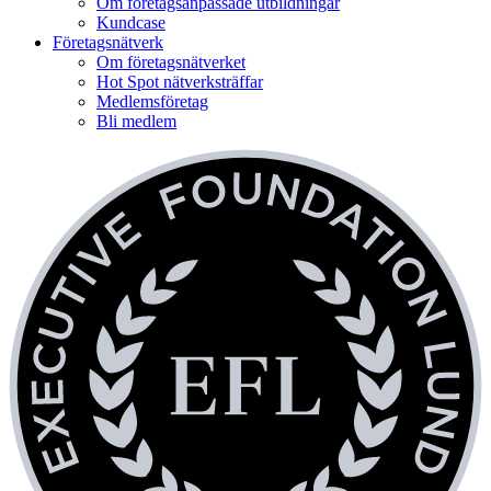
Om företagsanpassade utbildningar
Kundcase
Företagsnätverk
Om företagsnätverket
Hot Spot nätverksträffar
Medlemsföretag
Bli medlem