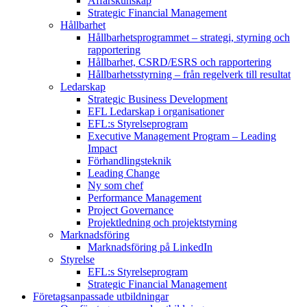
Affärskunskap
Strategic Financial Management
Hållbarhet
Hållbarhetsprogrammet – strategi, styrning och
rapportering
Hållbarhet, CSRD/ESRS och rapportering
Hållbarhetsstyrning – från regelverk till resultat
Ledarskap
Strategic Business Development
EFL Ledarskap i organisationer
EFL:s Styrelseprogram
Executive Management Program –
Leading
Impact
Förhandlingsteknik
Leading Change
Ny som chef
Performance Management
Project Governance
Projektledning och projektstyrning
Marknadsföring
Marknadsföring på LinkedIn
Styrelse
EFL:s Styrelseprogram
Strategic Financial Management
Företagsanpassade utbildningar