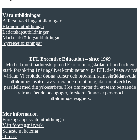
Våra utbildningar
Affärsutvecklingsutbildningar
Ekonomiutbildningar
Ledarskapsutbildningar
Marknadsföringsutbildningar
Styrelseutbildningar
EFL Executive Education – since 1969
Med ett unikt partnerskap med Ekonomihögskolan i Lund och en
stark förankring i näringslivet kombinerar vi på EFL det bästa av två
världar. Vi erbjuder öppna kurser och program, samt skräddarsydda
utbildningsinsatser av varierande omfattning, där du utvecklas
parallellt med ditt yrkesarbete. Hos oss möter du ett team bestående
av framstående pedagoger, forskare, ämnesexperter och
utbildningsdesigners.
Mer information
Företagsanpassade utbildningar
Vårt företagsnätverk
Senaste nyheterna
Om oss