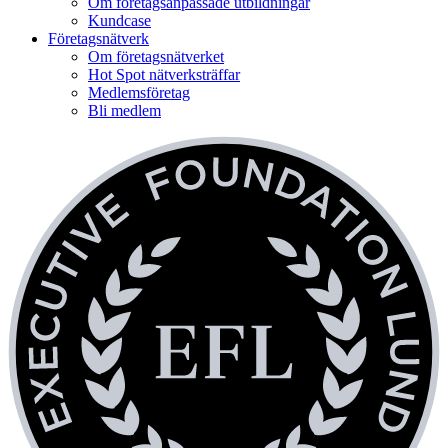
Om företagsanpassade utbildningar
Kundcase
Företagsnätverk
Om företagsnätverket
Hot Spot nätverksträffar
Medlemsföretag
Bli medlem