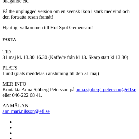
bilägande etc.
Få the unplugged version om en svensk ikon i stark medvind och
den fortsatta resan framåt!
Hjärtligt välkommen till Hot Spot Gemensam!
FAKTA
TID
31 maj kl. 13.30-16.30 (Kaffe/te från kl 13. Skarp start kl 13.30)
PLATS
Lund (plats meddelas i anslutning till den 31 maj)
MER INFO
Kontakta Anna Sjöberg Petersson på
anna.sjoberg_petersson@efl.se
eller 046-222 68 41.
ANMÄLAN
ann-mari.nilsson@efl.se