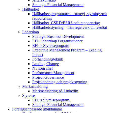
Affärskunskap
Strategic Financial Management
Hållbarhet
Hållbarhetsprogrammet – strategi, styrning och
rapportering
Hållbarhet, CSRD/ESRS och rapportering
Hållbarhetsstyrning – från regelverk till resultat
Ledarskap
Strategic Business Development
EFL Ledarskap i organisationer
EFL:s Styrelseprogram
Executive Management Program –
Leading
Impact
Förhandlingsteknik
Leading Change
Ny som chef
Performance Management
Project Governance
Projektledning och projektstyrning
Marknadsföring
Marknadsföring på LinkedIn
Styrelse
EFL:s Styrelseprogram
Strategic Financial Management
Företagsanpassade utbildningar