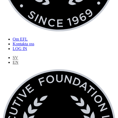
Om EFL
Kontakta oss
LOG IN
SV
EN