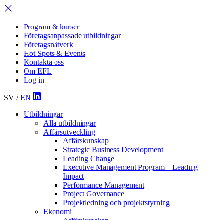
Program & kurser
Företagsanpassade utbildningar
Företagsnätverk
Hot Spots & Events
Kontakta oss
Om EFL
Log in
SV
/
EN
Utbildningar
Alla utbildningar
Affärsutveckling
Affärskunskap
Strategic Business Development
Leading Change
Executive Management Program –
Leading
Impact
Performance Management
Project Governance
Projektledning och projektstyrning
Ekonomi