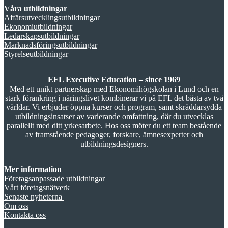
Våra utbildningar
Affärsutvecklingsutbildningar
Ekonomiutbildningar
Ledarskapsutbildningar
Marknadsföringsutbildningar
Styrelseutbildningar
EFL Executive Education – since 1969
Med ett unikt partnerskap med Ekonomihögskolan i Lund och en
stark förankring i näringslivet kombinerar vi på EFL det bästa av två
världar. Vi erbjuder öppna kurser och program, samt skräddarsydda
utbildningsinsatser av varierande omfattning, där du utvecklas
parallellt med ditt yrkesarbete. Hos oss möter du ett team bestående
av framstående pedagoger, forskare, ämnesexperter och
utbildningsdesigners.
Mer information
Företagsanpassade utbildningar
Vårt företagsnätverk
Senaste nyheterna
Om oss
Kontakta oss