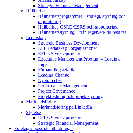
Affärskunskap
Strategic Financial Management
Hållbarhet
Hållbarhetsprogrammet – strategi, styrning och
rapportering
Hållbarhet, CSRD/ESRS och rapportering
Hållbarhetsstyrning – från regelverk till resultat
Ledarskap
Strategic Business Development
EFL Ledarskap i organisationer
EFL:s Styrelseprogram
Executive Management Program –
Leading
Impact
Förhandlingsteknik
Leading Change
Ny som chef
Performance Management
Project Governance
Projektledning och projektstyrning
Marknadsföring
Marknadsföring på LinkedIn
Styrelse
EFL:s Styrelseprogram
Strategic Financial Management
Företagsanpassade utbildningar