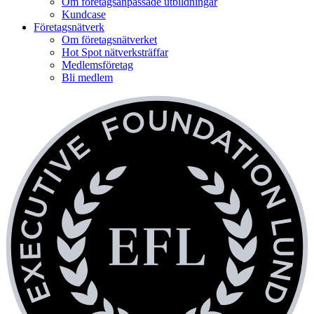
Om företagsanpassade utbildningar
Kundcase
Företagsnätverk
Om företagsnätverket
Hot Spot nätverksträffar
Medlemsföretag
Bli medlem