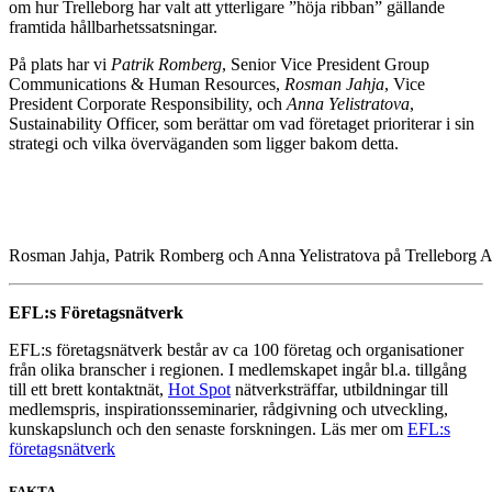
om hur Trelleborg har valt att ytterligare ”höja ribban” gällande
framtida hållbarhetssatsningar.
På plats har vi
Patrik Romberg
, Senior Vice President Group
Communications & Human Resources,
Rosman Jahja
, Vice
President Corporate Responsibility, och
Anna Yelistratova
,
Sustainability Officer, som berättar om vad företaget prioriterar i sin
strategi och vilka överväganden som ligger bakom detta.
Rosman Jahja, Patrik Romberg och Anna Yelistratova på Trelleborg 
EFL:s Företagsnätverk
EFL:s företagsnätverk består av ca 100 företag och organisationer
från olika branscher i regionen. I medlemskapet ingår bl.a. tillgång
till ett brett kontaktnät,
Hot Spot
nätverksträffar, utbildningar till
medlemspris, inspirationsseminarier, rådgivning och utveckling,
kunskapslunch och den senaste forskningen. Läs mer om
EFL:s
företagsnätverk
FAKTA