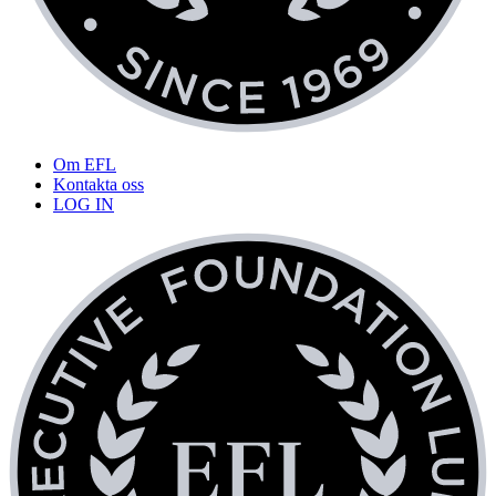
Om EFL
Kontakta oss
LOG IN