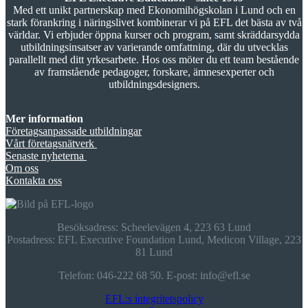
Med ett unikt partnerskap med Ekonomihögskolan i Lund och en
stark förankring i näringslivet kombinerar vi på EFL det bästa av två
världar. Vi erbjuder öppna kurser och program, samt skräddarsydda
utbildningsinsatser av varierande omfattning, där du utvecklas
parallellt med ditt yrkesarbete. Hos oss möter du ett team bestående
av framstående pedagoger, forskare, ämnesexperter och
utbildningsdesigners.
Mer information
Företagsanpassade utbildningar
Vårt företagsnätverk
Senaste nyheterna
Om oss
Kontakta oss
Besöksadress: Scheelevägen 4, 223 63 Lund
Postadress: EFL Executive Foundation Lund, Medicon Village, 223
81 Lund
Telefon: 046­-222 68 50. E­-post: info@efl.se
EFL:s integritetspolicy