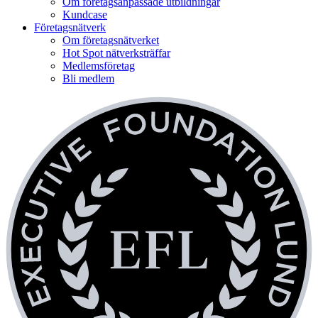
Om företagsanpassade utbildningar
Kundcase
Företagsnätverk
Om företagsnätverket
Hot Spot nätverksträffar
Medlemsföretag
Bli medlem