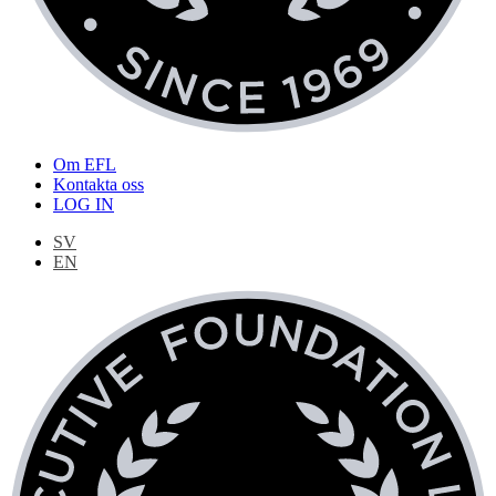
Om EFL
Kontakta oss
LOG IN
SV
EN