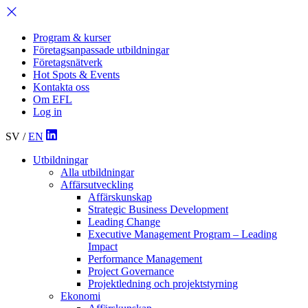
Program & kurser
Företagsanpassade utbildningar
Företagsnätverk
Hot Spots & Events
Kontakta oss
Om EFL
Log in
SV
/
EN
Utbildningar
Alla utbildningar
Affärsutveckling
Affärskunskap
Strategic Business Development
Leading Change
Executive Management Program –
Leading
Impact
Performance Management
Project Governance
Projektledning och projektstyrning
Ekonomi