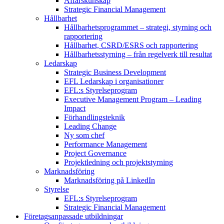
Affärskunskap
Strategic Financial Management
Hållbarhet
Hållbarhetsprogrammet – strategi, styrning och
rapportering
Hållbarhet, CSRD/ESRS och rapportering
Hållbarhetsstyrning – från regelverk till resultat
Ledarskap
Strategic Business Development
EFL Ledarskap i organisationer
EFL:s Styrelseprogram
Executive Management Program –
Leading
Impact
Förhandlingsteknik
Leading Change
Ny som chef
Performance Management
Project Governance
Projektledning och projektstyrning
Marknadsföring
Marknadsföring på LinkedIn
Styrelse
EFL:s Styrelseprogram
Strategic Financial Management
Företagsanpassade utbildningar