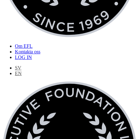
Om EFL
Kontakta oss
LOG IN
SV
EN