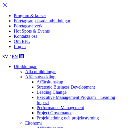
Program & kurser
Företagsanpassade utbildningar
Företagsnätverk
Hot Spots & Events
Kontakta oss
Om EFL
Log in
SV
/
EN
Utbildningar
Alla utbildningar
Affärsutveckling
Affärskunskap
Strategic Business Development
Leading Change
Executive Management Program –
Leading
Impact
Performance Management
Project Governance
Projektledning och projektstyrning
Ekonomi