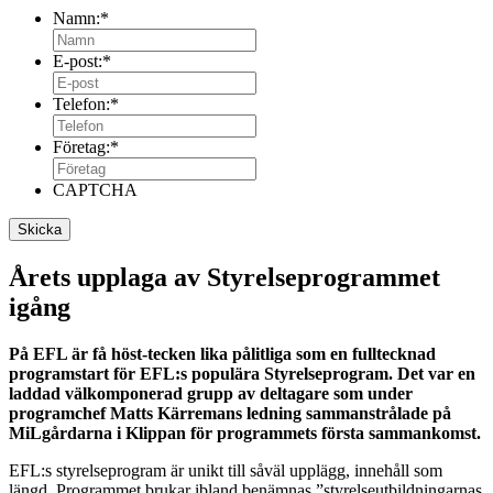
Namn:
*
E-post:
*
Telefon:
*
Företag:
*
CAPTCHA
Årets upplaga av Styrelseprogrammet
igång
På EFL är få höst-tecken lika pålitliga som en fulltecknad
programstart för EFL:s populära Styrelseprogram. Det var en
laddad välkomponerad grupp av deltagare som under
programchef Matts Kärremans ledning sammanstrålade på
MiLgårdarna i Klippan för programmets första sammankomst.
EFL:s styrelseprogram är unikt till såväl upplägg, innehåll som
längd. Programmet brukar ibland benämnas ”styrelseutbildningarnas