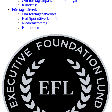
Om företagsanpassade utbildningar
Kundcase
Företagsnätverk
Om företagsnätverket
Hot Spot nätverksträffar
Medlemsföretag
Bli medlem