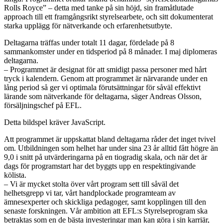
Rolls Royce” – detta med tanke på sin höjd, sin framåtlutade
approach till ett framgångsrikt styrelsearbete, och sitt dokumenterat
starka upplägg för nätverkande och erfarenhetsutbyte.
Deltagarna träffas under totalt 11 dagar, fördelade på 8
sammankomster under en tidsperiod på 8 månader. I maj diplomeras
deltagarna.
– Programmet är designat för att smidigt passa personer med hårt
tryck i kalendern. Genom att programmet är närvarande under en
lång period så ger vi optimala förutsättningar för såväl effektivt
lärande som nätverkande för deltagarna, säger Andreas Olsson,
försäljningschef på EFL.
Detta bildspel kräver JavaScript.
Att programmet är uppskattat bland deltagarna råder det inget tvivel
om. Utbildningen som helhet har under sina 23 år alltid fått högre än
9,0 i snitt på utvärderingarna på en tiogradig skala, och när det är
dags för programstart har det byggts upp en respektingivande
kölista.
– Vi är mycket stolta över vårt program sett till såväl det
helhetsgrepp vi tar, vårt handplockade programteam av
ämnesexperter och skickliga pedagoger, samt kopplingen till den
senaste forskningen. Vår ambition att EFL:s Styrelseprogram ska
betraktas som en de bästa investeringar man kan göra i sin karriär,