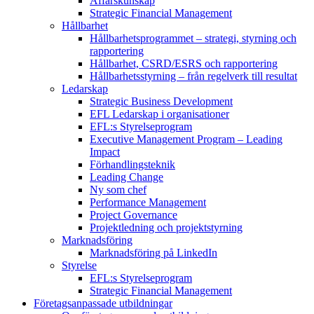
Affärskunskap
Strategic Financial Management
Hållbarhet
Hållbarhetsprogrammet – strategi, styrning och
rapportering
Hållbarhet, CSRD/ESRS och rapportering
Hållbarhetsstyrning – från regelverk till resultat
Ledarskap
Strategic Business Development
EFL Ledarskap i organisationer
EFL:s Styrelseprogram
Executive Management Program –
Leading
Impact
Förhandlingsteknik
Leading Change
Ny som chef
Performance Management
Project Governance
Projektledning och projektstyrning
Marknadsföring
Marknadsföring på LinkedIn
Styrelse
EFL:s Styrelseprogram
Strategic Financial Management
Företagsanpassade utbildningar