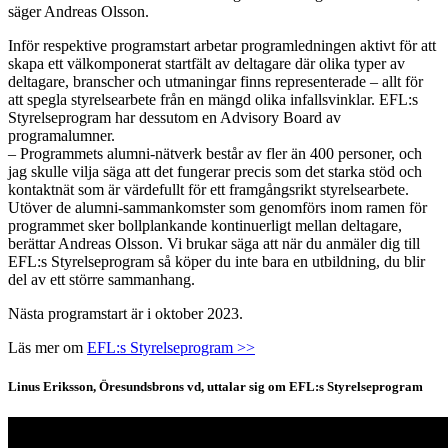
säger Andreas Olsson.
Inför respektive programstart arbetar programledningen aktivt för att
skapa ett välkomponerat startfält av deltagare där olika typer av
deltagare, branscher och utmaningar finns representerade – allt för
att spegla styrelsearbete från en mängd olika infallsvinklar. EFL:s
Styrelseprogram har dessutom en Advisory Board av
programalumner.
– Programmets alumni-nätverk består av fler än 400 personer, och
jag skulle vilja säga att det fungerar precis som det starka stöd och
kontaktnät som är värdefullt för ett framgångsrikt styrelsearbete.
Utöver de alumni-sammankomster som genomförs inom ramen för
programmet sker bollplankande kontinuerligt mellan deltagare,
berättar Andreas Olsson. Vi brukar säga att när du anmäler dig till
EFL:s Styrelseprogram så köper du inte bara en utbildning, du blir
del av ett större sammanhang.
Nästa programstart är i oktober 2023.
Läs mer om
EFL:s Styrelseprogram >>
Linus Eriksson, Öresundsbrons vd, uttalar sig om EFL:s Styrelseprogram