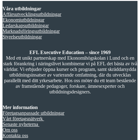
Våra utbildningar
Affärsutvecklingsutbildningar
Ekonomiutbildningar
Ledarskapsutbildningar
Marknadsföringsutbildningar
Styrelseutbildningar
EFL Executive Education – since 1969
Med ett unikt partnerskap med Ekonomihögskolan i Lund och en
stark förankring i näringslivet kombinerar vi på EFL det bästa av två
världar. Vi erbjuder öppna kurser och program, samt skräddarsydda
utbildningsinsatser av varierande omfattning, där du utvecklas
parallellt med ditt yrkesarbete. Hos oss möter du ett team bestående
av framstående pedagoger, forskare, ämnesexperter och
utbildningsdesigners.
Mer information
Företagsanpassade utbildningar
Vårt företagsnätverk
Senaste nyheterna
Om oss
Kontakta oss