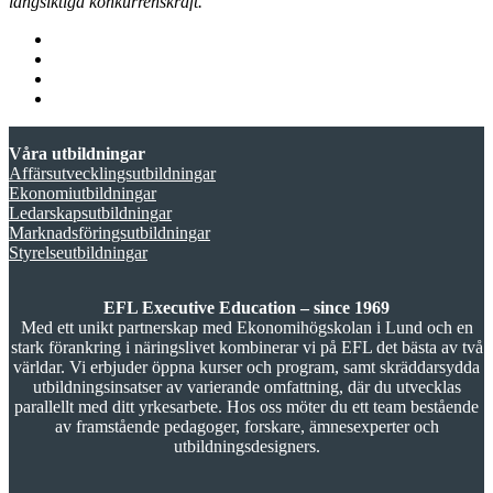
långsiktiga konkurrenskraft.
Våra utbildningar
Affärsutvecklingsutbildningar
Ekonomiutbildningar
Ledarskapsutbildningar
Marknadsföringsutbildningar
Styrelseutbildningar
EFL Executive Education – since 1969
Med ett unikt partnerskap med Ekonomihögskolan i Lund och en
stark förankring i näringslivet kombinerar vi på EFL det bästa av två
världar. Vi erbjuder öppna kurser och program, samt skräddarsydda
utbildningsinsatser av varierande omfattning, där du utvecklas
parallellt med ditt yrkesarbete. Hos oss möter du ett team bestående
av framstående pedagoger, forskare, ämnesexperter och
utbildningsdesigners.