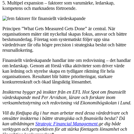
5. Multipel expansion – faktorer som varumärke, ledarskap,
kompetens och marknadens förtroende.
Principen ”What Gets Measured Gets Done” är central. När
organisationen mäter rätt nyckeltal skapas fokus, ansvar och bättre
beslutsunderlag. Företag som systematiskt följer upp sina
värdedrivare får ofta högre precision i strategiska beslut och bättre
resursallokering.
Finansiellt värdeskapande handlar inte om redovisning – det handlar
om ledarskap. Genom att förstå vilka aktiviteter som driver värde
kan ledning och styrelse skapa en tydligare riktning för hela
organisationen. Resultatet blir bättre prioriteringar, starkare
konkurrenskraft och ökad långsiktig lönsamhet.
Insikterna bygger på insikter från en EFL Hot Spot om finansiellt
värdeskapande med Per Arvidson, lärare och forskare inom
verksamhetsstyrning och redovisning vid Ekonomihögskolan i Lund.
Vill du fördjupa dig i hur man arbetar med dessa värdedrivare och
omsätter insikterna i bättre strategiska och finansiella beslut? Då
kan utbildningen
Strategic Financial Management
ge dig både
verktygen och perspektiven för att stärka företagets lönsamhet och