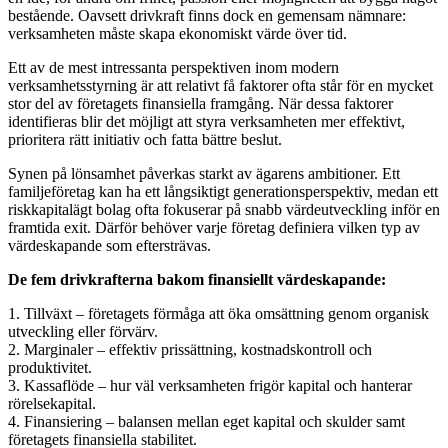
bestående. Oavsett drivkraft finns dock en gemensam nämnare:
verksamheten måste skapa ekonomiskt värde över tid.
Ett av de mest intressanta perspektiven inom modern
verksamhetsstyrning är att relativt få faktorer ofta står för en mycket
stor del av företagets finansiella framgång. När dessa faktorer
identifieras blir det möjligt att styra verksamheten mer effektivt,
prioritera rätt initiativ och fatta bättre beslut.
Synen på lönsamhet påverkas starkt av ägarens ambitioner. Ett
familjeföretag kan ha ett långsiktigt generationsperspektiv, medan ett
riskkapitalägt bolag ofta fokuserar på snabb värdeutveckling inför en
framtida exit. Därför behöver varje företag definiera vilken typ av
värdeskapande som eftersträvas.
De fem drivkrafterna bakom finansiellt värdeskapande:
1. Tillväxt – företagets förmåga att öka omsättning genom organisk
utveckling eller förvärv.
2. Marginaler – effektiv prissättning, kostnadskontroll och
produktivitet.
3. Kassaflöde – hur väl verksamheten frigör kapital och hanterar
rörelsekapital.
4. Finansiering – balansen mellan eget kapital och skulder samt
företagets finansiella stabilitet.