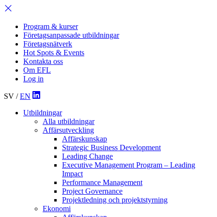
Program & kurser
Företagsanpassade utbildningar
Företagsnätverk
Hot Spots & Events
Kontakta oss
Om EFL
Log in
SV
/
EN
Utbildningar
Alla utbildningar
Affärsutveckling
Affärskunskap
Strategic Business Development
Leading Change
Executive Management Program –
Leading
Impact
Performance Management
Project Governance
Projektledning och projektstyrning
Ekonomi