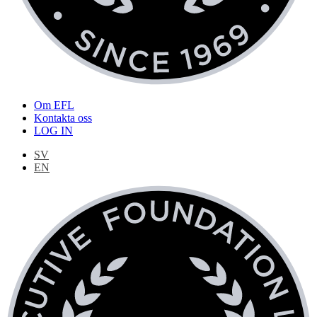
Om EFL
Kontakta oss
LOG IN
SV
EN