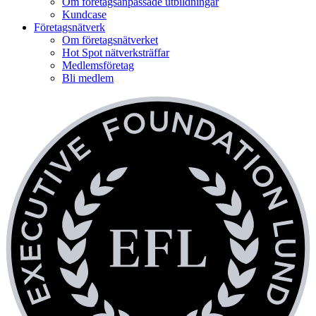
Om företagsanpassade utbildningar
Kundcase
Företagsnätverk
Om företagsnätverket
Hot Spot nätverksträffar
Medlemsföretag
Bli medlem