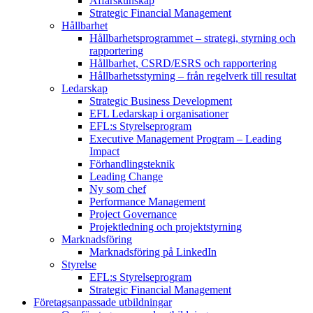
Affärskunskap
Strategic Financial Management
Hållbarhet
Hållbarhetsprogrammet – strategi, styrning och
rapportering
Hållbarhet, CSRD/ESRS och rapportering
Hållbarhetsstyrning – från regelverk till resultat
Ledarskap
Strategic Business Development
EFL Ledarskap i organisationer
EFL:s Styrelseprogram
Executive Management Program –
Leading
Impact
Förhandlingsteknik
Leading Change
Ny som chef
Performance Management
Project Governance
Projektledning och projektstyrning
Marknadsföring
Marknadsföring på LinkedIn
Styrelse
EFL:s Styrelseprogram
Strategic Financial Management
Företagsanpassade utbildningar