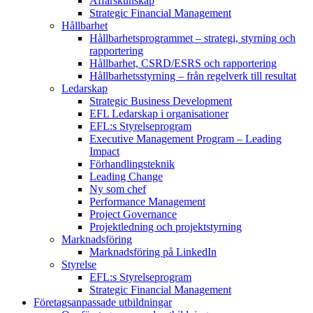
Affärskunskap
Strategic Financial Management
Hållbarhet
Hållbarhetsprogrammet – strategi, styrning och
rapportering
Hållbarhet, CSRD/ESRS och rapportering
Hållbarhetsstyrning – från regelverk till resultat
Ledarskap
Strategic Business Development
EFL Ledarskap i organisationer
EFL:s Styrelseprogram
Executive Management Program –
Leading
Impact
Förhandlingsteknik
Leading Change
Ny som chef
Performance Management
Project Governance
Projektledning och projektstyrning
Marknadsföring
Marknadsföring på LinkedIn
Styrelse
EFL:s Styrelseprogram
Strategic Financial Management
Företagsanpassade utbildningar