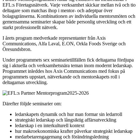
EFL:s Företagsnätverk. Varje verksamhet skickar mellan två och tio
deltagare som matchas ihop i mentor- och adeptpar över
bolagsgränserna. Kombinationen av individuella mentorsmöten och
gemensamma seminarier skapar både personlig utveckling och ett
starkt professionellt nätverk.
I årets program medverkade representanter från Axis
Communications, Alfa Laval, E.ON, Orkla Foods Sverige och
Öresundsbron.
Under programmets sex seminarietillfällen fick deltagarna fördjupa
sig i aktuella och verksamhetsnära teman inom modernt ledarskap.
Programmet inleddes hos Axis Communications med fokus på
programmets uppstart, nätverkande och mentorskapets roll i
deltagarnas utveckling.
Därefter följde seminarier om:
ledarskapets dynamik och hur man formar sin ledarroll
strategiskt ledarskap och långsiktig affärsutveckling
ledarskap i en interkulturell kontext
hur makroekonomiska krafter påverkar strategiskt ledarskap
medarbetarengagemang och förändringsledning