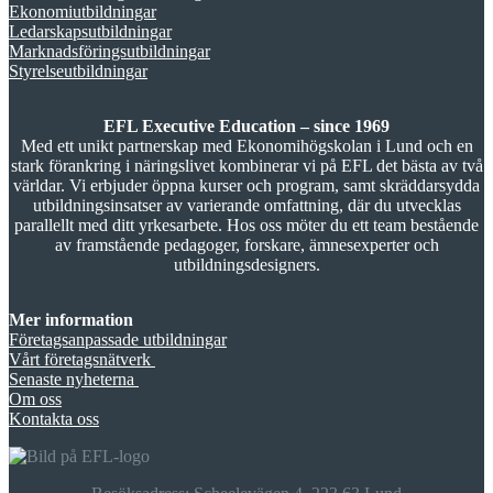
Ekonomiutbildningar
Ledarskapsutbildningar
Marknadsföringsutbildningar
Styrelseutbildningar
EFL Executive Education – since 1969
Med ett unikt partnerskap med Ekonomihögskolan i Lund och en
stark förankring i näringslivet kombinerar vi på EFL det bästa av två
världar. Vi erbjuder öppna kurser och program, samt skräddarsydda
utbildningsinsatser av varierande omfattning, där du utvecklas
parallellt med ditt yrkesarbete. Hos oss möter du ett team bestående
av framstående pedagoger, forskare, ämnesexperter och
utbildningsdesigners.
Mer information
Företagsanpassade utbildningar
Vårt företagsnätverk
Senaste nyheterna
Om oss
Kontakta oss