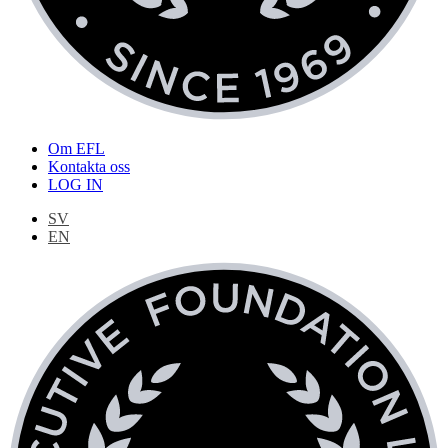
Om EFL
Kontakta oss
LOG IN
SV
EN