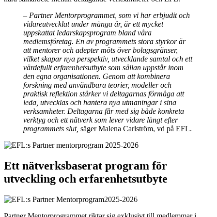
– Partner Mentorprogrammet, som vi har erbjudit och
vidareutvecklat under många år, är ett mycket
uppskattat ledarskapsprogram bland våra
medlemsföretag. En av programmets stora styrkor är
att mentorer och adepter möts över bolagsgränser,
vilket skapar nya perspektiv, utvecklande samtal och ett
värdefullt erfarenhetsutbyte som sällan uppstår inom
den egna organisationen. Genom att kombinera
forskning med användbara teorier, modeller och
praktisk reflektion stärker vi deltagarnas förmåga att
leda, utvecklas och hantera nya utmaningar i sina
verksamheter. Deltagarna får med sig både konkreta
verktyg och ett nätverk som lever vidare långt efter
programmets slut,
säger Malena Carlström, vd på EFL.
Ett nätverksbaserat program för
utveckling och erfarenhetsutbyte
Partner Mentorprogrammet riktar sig exklusivt till medlemmar i