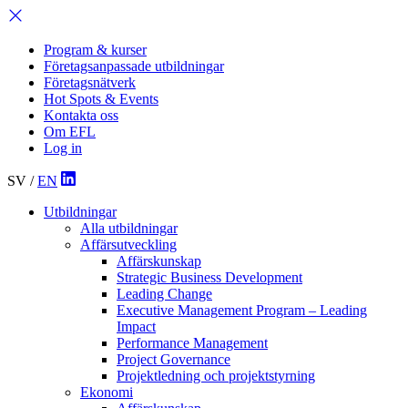
Program & kurser
Företagsanpassade utbildningar
Företagsnätverk
Hot Spots & Events
Kontakta oss
Om EFL
Log in
SV
/
EN
Utbildningar
Alla utbildningar
Affärsutveckling
Affärskunskap
Strategic Business Development
Leading Change
Executive Management Program –
Leading
Impact
Performance Management
Project Governance
Projektledning och projektstyrning
Ekonomi