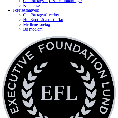
Om företagsanpassade utbildningar
Kundcase
Företagsnätverk
Om företagsnätverket
Hot Spot nätverksträffar
Medlemsföretag
Bli medlem