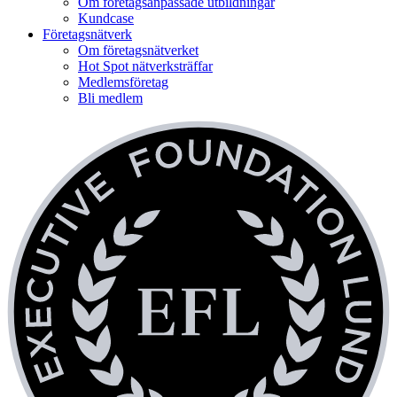
Om företagsanpassade utbildningar
Kundcase
Företagsnätverk
Om företagsnätverket
Hot Spot nätverksträffar
Medlemsföretag
Bli medlem