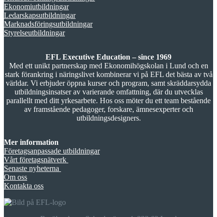
Ekonomiutbildningar
Ledarskapsutbildningar
Marknadsföringsutbildningar
Styrelseutbildningar
EFL Executive Education – since 1969
Med ett unikt partnerskap med Ekonomihögskolan i Lund och en
stark förankring i näringslivet kombinerar vi på EFL det bästa av två
världar. Vi erbjuder öppna kurser och program, samt skräddarsydda
utbildningsinsatser av varierande omfattning, där du utvecklas
parallellt med ditt yrkesarbete. Hos oss möter du ett team bestående
av framstående pedagoger, forskare, ämnesexperter och
utbildningsdesigners.
Mer information
Företagsanpassade utbildningar
Vårt företagsnätverk
Senaste nyheterna
Om oss
Kontakta oss