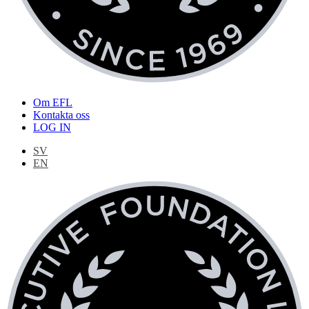
Om EFL
Kontakta oss
LOG IN
SV
EN