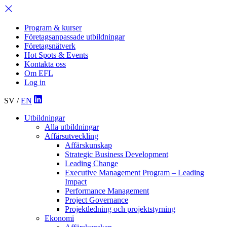
Program & kurser
Företagsanpassade utbildningar
Företagsnätverk
Hot Spots & Events
Kontakta oss
Om EFL
Log in
SV
/
EN
Utbildningar
Alla utbildningar
Affärsutveckling
Affärskunskap
Strategic Business Development
Leading Change
Executive Management Program –
Leading
Impact
Performance Management
Project Governance
Projektledning och projektstyrning
Ekonomi