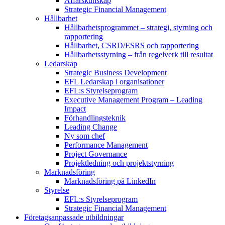
Affärskunskap
Strategic Financial Management
Hållbarhet
Hållbarhetsprogrammet – strategi, styrning och
rapportering
Hållbarhet, CSRD/ESRS och rapportering
Hållbarhetsstyrning – från regelverk till resultat
Ledarskap
Strategic Business Development
EFL Ledarskap i organisationer
EFL:s Styrelseprogram
Executive Management Program –
Leading
Impact
Förhandlingsteknik
Leading Change
Ny som chef
Performance Management
Project Governance
Projektledning och projektstyrning
Marknadsföring
Marknadsföring på LinkedIn
Styrelse
EFL:s Styrelseprogram
Strategic Financial Management
Företagsanpassade utbildningar