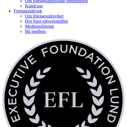
Om företagsanpassade utbildningar
Kundcase
Företagsnätverk
Om företagsnätverket
Hot Spot nätverksträffar
Medlemsföretag
Bli medlem