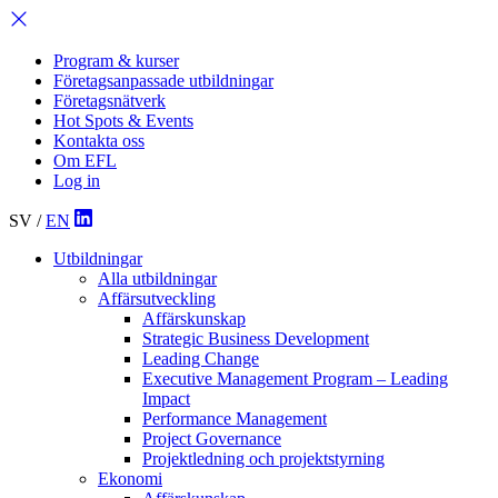
Program & kurser
Företagsanpassade utbildningar
Företagsnätverk
Hot Spots & Events
Kontakta oss
Om EFL
Log in
SV
/
EN
Utbildningar
Alla utbildningar
Affärsutveckling
Affärskunskap
Strategic Business Development
Leading Change
Executive Management Program –
Leading
Impact
Performance Management
Project Governance
Projektledning och projektstyrning
Ekonomi