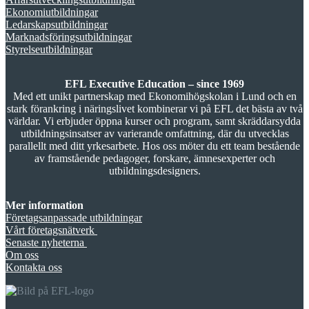
Ekonomiutbildningar
Ledarskapsutbildningar
Marknadsföringsutbildningar
Styrelseutbildningar
EFL Executive Education – since 1969
Med ett unikt partnerskap med Ekonomihögskolan i Lund och en
stark förankring i näringslivet kombinerar vi på EFL det bästa av två
världar. Vi erbjuder öppna kurser och program, samt skräddarsydda
utbildningsinsatser av varierande omfattning, där du utvecklas
parallellt med ditt yrkesarbete. Hos oss möter du ett team bestående
av framstående pedagoger, forskare, ämnesexperter och
utbildningsdesigners.
Mer information
Företagsanpassade utbildningar
Vårt företagsnätverk
Senaste nyheterna
Om oss
Kontakta oss