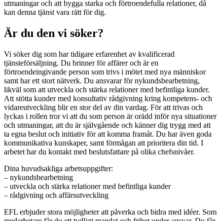
utmaningar och att bygga starka och förtroendefulla relationer, då
kan denna tjänst vara rätt för dig.
Är du den vi söker?
Vi söker dig som har tidigare erfarenhet av kvalificerad
tjänsteförsäljning. Du brinner för affärer och är en
förtroendeingivande person som trivs i mötet med nya människor
samt har ett stort nätverk. Du ansvarar för nykundsbearbetning,
likväl som att utveckla och stärka relationer med befintliga kunder.
Att stötta kunder med konsultativ rådgivning kring kompetens- och
vidareutveckling blir en stor del av din vardag. För att trivas och
lyckas i rollen tror vi att du som person är orädd inför nya situationer
och utmaningar, att du är självgående och känner dig trygg med att
ta egna beslut och initiativ för att komma framåt. Du har även goda
kommunikativa kunskaper, samt förmågan att prioritera din tid. I
arbetet har du kontakt med beslutsfattare på olika chefsnivåer.
Dina huvudsakliga arbetsuppgifter:
– nykundsbearbetning
– utveckla och stärka relationer med befintliga kunder
– rådgivning och affärsutveckling
EFL erbjuder stora möjligheter att påverka och bidra med idéer. Som
medarbetare får du ett tydligt mandat och frihet under ansvar. Du får