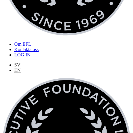
Om EFL
Kontakta oss
LOG IN
SV
EN