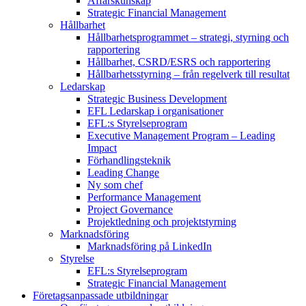
Affärskunskap
Strategic Financial Management
Hållbarhet
Hållbarhetsprogrammet – strategi, styrning och
rapportering
Hållbarhet, CSRD/ESRS och rapportering
Hållbarhetsstyrning – från regelverk till resultat
Ledarskap
Strategic Business Development
EFL Ledarskap i organisationer
EFL:s Styrelseprogram
Executive Management Program –
Leading
Impact
Förhandlingsteknik
Leading Change
Ny som chef
Performance Management
Project Governance
Projektledning och projektstyrning
Marknadsföring
Marknadsföring på LinkedIn
Styrelse
EFL:s Styrelseprogram
Strategic Financial Management
Företagsanpassade utbildningar