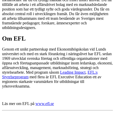
tillfälle att arbeta i ett affärsdrivet bolag med en marknadsledande
position som har ett tydligt syfte och goda värdegrunder. Du får en
absolut central roll i utvecklingen framåt. Du får även möjligheten
att arbeta tillsammans med ett team bestående av Sveriges mest
framstående pedagoger, forskare, ämnesexperter och
utbildningsdesigners.
Om EFL
Genom ett unikt partnerskap med Ekonomihögskolan vid Lunds
universitet och med en stark förankring i näringslivet har EFL sedan
1969 utvecklat svenska företag och offentliga organisationer med
öppna och företagsanpassade utbildningar inom ledarskap, ekonomi,
affärsutveckling, management, marknadsföring, strategi och
styrelsearbete. Med program såsom
Leading Impact
,
EFL:s
Styrelseprogram
med flera är EFL Executive Education ett av
regionens starkaste varumärken för utbildningar till
yrkesverksamma.
Läs mer om EFL på
www.efl.se