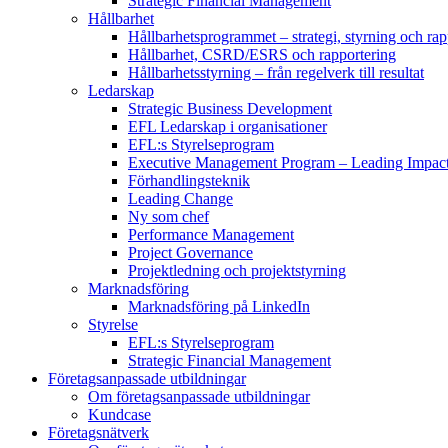
Strategic Financial Management
Hållbarhet
Hållbarhetsprogrammet – strategi, styrning och rap
Hållbarhet, CSRD/ESRS och rapportering
Hållbarhetsstyrning – från regelverk till resultat
Ledarskap
Strategic Business Development
EFL Ledarskap i organisationer
EFL:s Styrelseprogram
Executive Management Program –
Leading Impac
Förhandlingsteknik
Leading Change
Ny som chef
Performance Management
Project Governance
Projektledning och projektstyrning
Marknadsföring
Marknadsföring på LinkedIn
Styrelse
EFL:s Styrelseprogram
Strategic Financial Management
Företagsanpassade utbildningar
Om företagsanpassade utbildningar
Kundcase
Företagsnätverk