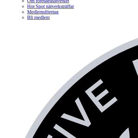
Om företagsnätverket
Hot Spot nätverksträffar
Medlemsföretag
Bli medlem