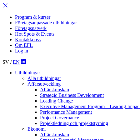
Program & kurser
Företagsanpassade utbildningar
Företagsnätverk
Hot Spots & Events
Kontakta oss
Om EFL
Log in
SV
/
EN
Utbildningar
Alla utbildningar
Affärsutveckling
Affärskunskap
Strategic Business Development
Leading Change
Executive Management Program –
Leading Impac
Performance Management
Project Governance
Projektledning och projektstyrning
Ekonomi
Affärskunskap