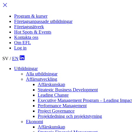
Program & kurser
Företagsanpassade utbildningar
Företagsnätverk
Hot Spots & Events
Kontakta oss
Om EFL
Log in
SV
/
EN
Utbildningar
Alla utbildningar
Affärsutveckling
Affärskunskap
Strategic Business Development
Leading Change
Executive Management Program –
Leading Impac
Performance Management
Project Governance
Projektledning och projektstyrning
Ekonomi
Affärskunskap