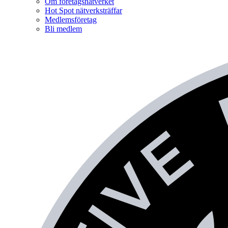
Om företagsnätverket
Hot Spot nätverksträffar
Medlemsföretag
Bli medlem