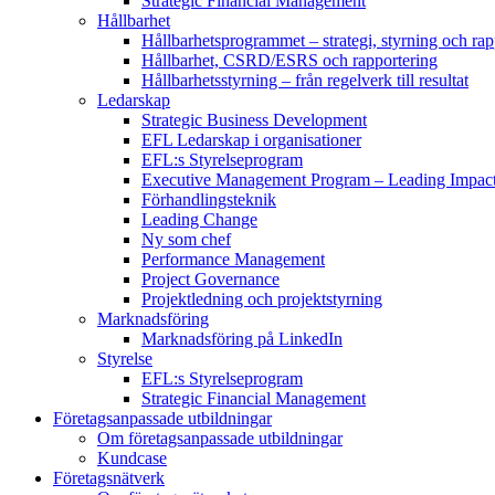
Strategic Financial Management
Hållbarhet
Hållbarhetsprogrammet – strategi, styrning och rap
Hållbarhet, CSRD/ESRS och rapportering
Hållbarhetsstyrning – från regelverk till resultat
Ledarskap
Strategic Business Development
EFL Ledarskap i organisationer
EFL:s Styrelseprogram
Executive Management Program –
Leading Impac
Förhandlingsteknik
Leading Change
Ny som chef
Performance Management
Project Governance
Projektledning och projektstyrning
Marknadsföring
Marknadsföring på LinkedIn
Styrelse
EFL:s Styrelseprogram
Strategic Financial Management
Företagsanpassade utbildningar
Om företagsanpassade utbildningar
Kundcase
Företagsnätverk