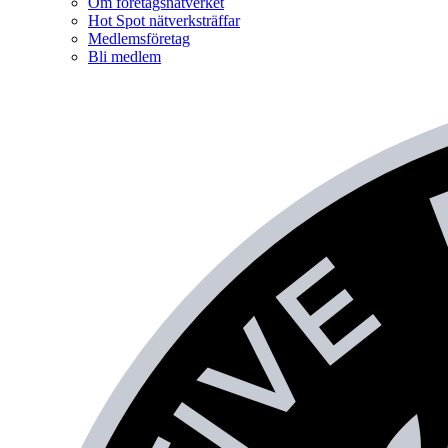
Om företagsnätverket
Hot Spot nätverksträffar
Medlemsföretag
Bli medlem