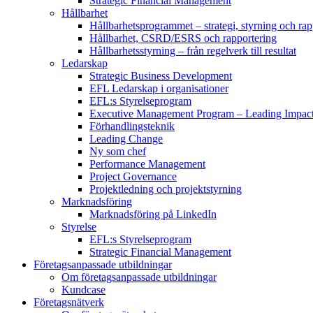
Strategic Financial Management
Hållbarhet
Hållbarhetsprogrammet – strategi, styrning och rap
Hållbarhet, CSRD/ESRS och rapportering
Hållbarhetsstyrning – från regelverk till resultat
Ledarskap
Strategic Business Development
EFL Ledarskap i organisationer
EFL:s Styrelseprogram
Executive Management Program –
Leading Impac
Förhandlingsteknik
Leading Change
Ny som chef
Performance Management
Project Governance
Projektledning och projektstyrning
Marknadsföring
Marknadsföring på LinkedIn
Styrelse
EFL:s Styrelseprogram
Strategic Financial Management
Företagsanpassade utbildningar
Om företagsanpassade utbildningar
Kundcase
Företagsnätverk