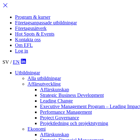
Program & kurser
Företagsanpassade utbildningar
Företagsnätverk
Hot Spots & Events
Kontakta oss
Om EFL
Log in
SV
/
EN
Utbildningar
Alla utbildningar
Affärsutveckling
Affärskunskap
Strategic Business Development
Leading Change
Executive Management Program –
Leading Impac
Performance Management
Project Governance
Projektledning och projektstyrning
Ekonomi
Affärskunskap