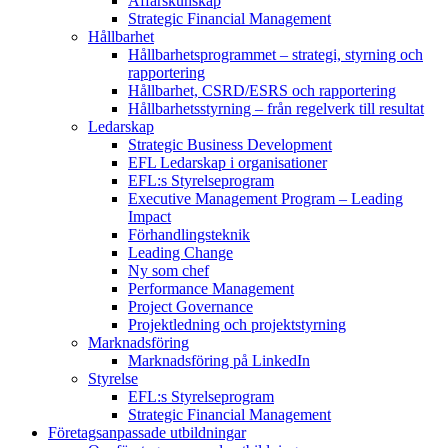
Affärskunskap
Strategic Financial Management
Hållbarhet
Hållbarhetsprogrammet – strategi, styrning och
rapportering
Hållbarhet, CSRD/ESRS och rapportering
Hållbarhetsstyrning – från regelverk till resultat
Ledarskap
Strategic Business Development
EFL Ledarskap i organisationer
EFL:s Styrelseprogram
Executive Management Program –
Leading
Impact
Förhandlingsteknik
Leading Change
Ny som chef
Performance Management
Project Governance
Projektledning och projektstyrning
Marknadsföring
Marknadsföring på LinkedIn
Styrelse
EFL:s Styrelseprogram
Strategic Financial Management
Företagsanpassade utbildningar