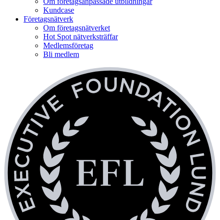
Om företagsanpassade utbildningar
Kundcase
Företagsnätverk
Om företagsnätverket
Hot Spot nätverksträffar
Medlemsföretag
Bli medlem