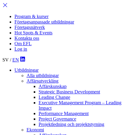
Program & kurser
Företagsanpassade utbildningar
Företagsnätverk
Hot Spots & Events
Kontakta oss
Om EFL
Log in
SV
/
EN
Utbildningar
Alla utbildningar
Affärsutveckling
Affärskunskap
Strategic Business Development
Leading Change
Executive Management Program –
Leading
Impact
Performance Management
Project Governance
Projektledning och projektstyrning
Ekonomi