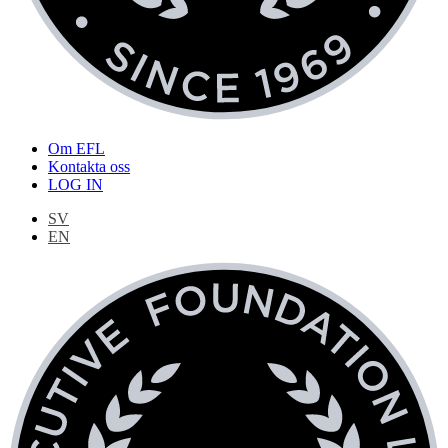
Om EFL
Kontakta oss
LOG IN
SV
EN