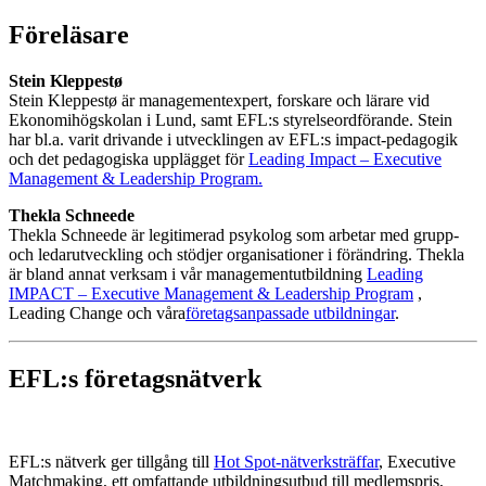
Föreläsare
Stein Kleppestø
Stein Kleppestø är managementexpert, forskare och lärare vid
Ekonomihögskolan i Lund, samt EFL:s styrelseordförande. Stein
har bl.a. varit drivande i utvecklingen av EFL:s impact-pedagogik
och det pedagogiska upplägget för
Leading Impact – Executive
Management & Leadership Program.
Thekla Schneede
Thekla Schneede är legitimerad psykolog som arbetar med grupp-
och ledarutveckling och stödjer organisationer i förändring. Thekla
är bland annat verksam i vår managementutbildning
Leading
IMPACT – Executive Management & Leadership Program
,
Leading Change och våra
företagsanpassade utbildningar
.
EFL:s företagsnätverk
EFL:s nätverk ger tillgång till
Hot Spot-nätverksträffar
, Executive
Matchmaking, ett omfattande utbildningsutbud till medlemspris,