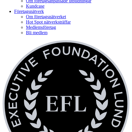
Om företagsanpassade utbildningar
Kundcase
Företagsnätverk
Om företagsnätverket
Hot Spot nätverksträffar
Medlemsföretag
Bli medlem