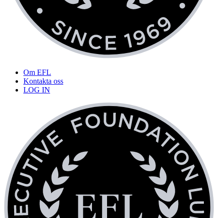
Om EFL
Kontakta oss
LOG IN