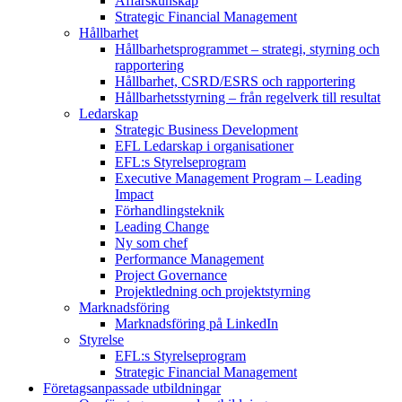
Affärskunskap
Strategic Financial Management
Hållbarhet
Hållbarhetsprogrammet – strategi, styrning och
rapportering
Hållbarhet, CSRD/ESRS och rapportering
Hållbarhetsstyrning – från regelverk till resultat
Ledarskap
Strategic Business Development
EFL Ledarskap i organisationer
EFL:s Styrelseprogram
Executive Management Program –
Leading
Impact
Förhandlingsteknik
Leading Change
Ny som chef
Performance Management
Project Governance
Projektledning och projektstyrning
Marknadsföring
Marknadsföring på LinkedIn
Styrelse
EFL:s Styrelseprogram
Strategic Financial Management
Företagsanpassade utbildningar