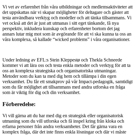
Vi vet av erfarenhet från våra utbildningar och medlemsaktiviteter att
det uppskattas när vi skapar möjligheter för deltagare och gäster att
testa användbara verktyg och modeller och att tänka tillsammans. Vi
vet också att det är just att utmanas i sitt eget tänkande, få nya
perspektiv, inkludera kunskap och erfarenheter bortom det jag
annars lutar mig mot som är avgörande för att vi ska kunna ta oss an
våra komplexa, så kallade “wicked problems” i våra organisationer.
Under ledning av EFL:s Stein Kleppestø och Thekla Schneede
kommer vi att lära oss och testa enkla metoder och verktyg för att ta
oss an komplexa strategiska och organisatoriska utmaningar.
Metoder som du kan ta med dig hem och tillämpa i din egen
verksamhet. Du får ett smakprov på vår Impact-pedagogik, samtidigt
som du får möjlighet att tillsammans med andra utforska en fråga
som är viktig för dig och din verksamhet.
Förberedelse:
Vi vill gärna att du har med dig en strategisk eller organisatorisk
utmaning som du vill utforska och få inspel kring från kloka och
erfarna personer från andra verksamheter. Det får gärna vara en
komplex fråga, där det inte finns enkla lösningar och där vi måste