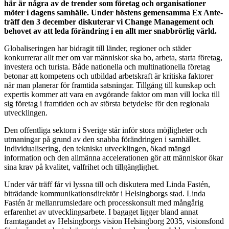
här är några av de trender som företag och organisationer
möter i dagens samhälle. Under höstens gemensamma Ex Ante-
träff den 3 december diskuterar vi Change Management och
behovet av att leda förändring i en allt mer snabbrörlig värld.
Globaliseringen har bidragit till länder, regioner och städer
konkurrerar allt mer om var människor ska bo, arbeta, starta företag,
investera och turista. Både nationella och multinationella företag
betonar att kompetens och utbildad arbetskraft är kritiska faktorer
när man planerar för framtida satsningar. Tillgång till kunskap och
expertis kommer att vara en avgörande faktor om man vill locka till
sig företag i framtiden och av största betydelse för den regionala
utvecklingen.
Den offentliga sektorn i Sverige står inför stora möjligheter och
utmaningar på grund av den snabba förändringen i samhället.
Individualisering, den tekniska utvecklingen, ökad mängd
information och den allmänna accelerationen gör att människor ökar
sina krav på kvalitet, valfrihet och tillgänglighet.
Under vår träff får vi lyssna till och diskutera med Linda Fastén,
biträdande kommunikationsdirektör i Helsingborgs stad. Linda
Fastén är mellanrumsledare och processkonsult med mångårig
erfarenhet av utvecklingsarbete. I bagaget ligger bland annat
framtagandet av Helsingborgs vision Helsingborg 2035, visionsfond