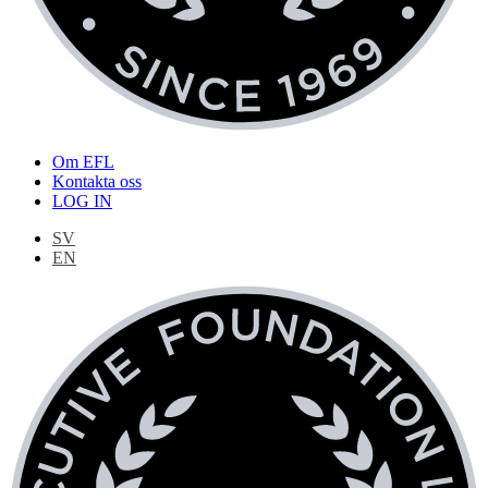
Om EFL
Kontakta oss
LOG IN
SV
EN