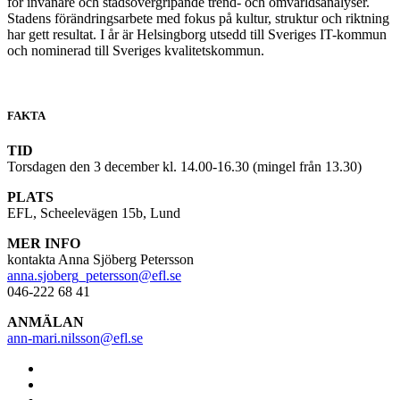
för invånare och stadsövergripande trend- och omvärldsanalyser.
Stadens förändringsarbete med fokus på kultur, struktur och riktning
har gett resultat. I år är Helsingborg utsedd till Sveriges IT-kommun
och nominerad till Sveriges kvalitetskommun.
FAKTA
TID
Torsdagen den 3 december kl. 14.00-16.30 (mingel från 13.30)
PLATS
EFL, Scheelevägen 15b, Lund
MER INFO
kontakta Anna Sjöberg Petersson
anna.sjoberg_petersson@efl.se
046-222 68 41
ANMÄLAN
ann-mari.nilsson@efl.se