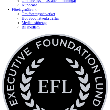
Om företagsanpassade utbildningar
Kundcase
Företagsnätverk
Om företagsnätverket
Hot Spot nätverksträffar
Medlemsföretag
Bli medlem