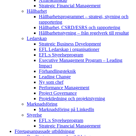
Affärskunskap
Strategic Financial Management
Hållbarhet
Hållbarhetsprogrammet – strategi, styrning och
rapportering
Hållbarhet, CSRD/ESRS och rapportering
Hållbarhetsstyrning – från regelverk till resultat
Ledarskap
Strategic Business Development
EFL Ledarskap i organisationer
EFL:s Styrelseprogram
Executive Management Program –
Leading
Impact
Förhandlingsteknik
Leading Change
Ny som chef
Performance Management
Project Governance
Projektledning och projektstyrning
Marknadsföring
Marknadsföring på LinkedIn
Styrelse
EFL:s Styrelseprogram
Strategic Financial Management
Företagsanpassade utbildningar