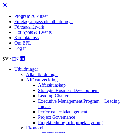
Program & kurser
Företagsanpassade utbildningar
Företagsnätverk
Hot Spots & Events
Kontakta oss
Om EFL
Log in
SV
/
EN
Utbildningar
Alla utbildningar
Affärsutveckling
Affärskunskap
Strategic Business Development
Leading Change
Executive Management Program –
Leading
Impact
Performance Management
Project Governance
Projektledning och projektstyrning
Ekonomi