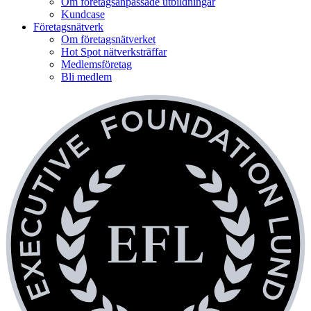
Om företagsanpassade utbildningar
Kundcase
Företagsnätverk
Om företagsnätverket
Hot Spot nätverksträffar
Medlemsföretag
Bli medlem