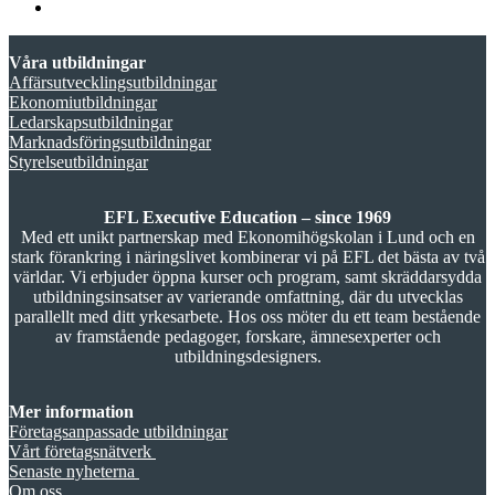
Våra utbildningar
Affärsutvecklingsutbildningar
Ekonomiutbildningar
Ledarskapsutbildningar
Marknadsföringsutbildningar
Styrelseutbildningar
EFL Executive Education – since 1969
Med ett unikt partnerskap med Ekonomihögskolan i Lund och en
stark förankring i näringslivet kombinerar vi på EFL det bästa av två
världar. Vi erbjuder öppna kurser och program, samt skräddarsydda
utbildningsinsatser av varierande omfattning, där du utvecklas
parallellt med ditt yrkesarbete. Hos oss möter du ett team bestående
av framstående pedagoger, forskare, ämnesexperter och
utbildningsdesigners.
Mer information
Företagsanpassade utbildningar
Vårt företagsnätverk
Senaste nyheterna
Om oss