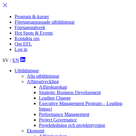
Program & kurser
Företagsanpassade utbildningar
Företagsnätverk
Hot Spots & Events
Kontakta oss
Om EFL
Log in
SV
/
EN
Utbildningar
Alla utbildningar
Affärsutveckling
Affärskunskap
Strategic Business Development
Leading Change
Executive Management Program –
Leading
Impact
Performance Management
Project Governance
Projektledning och projektstyrning
Ekonomi