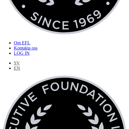
Om EFL
Kontakta oss
LOG IN
SV
EN