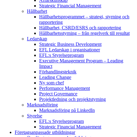
Affärskunskap
Strategic Financial Management
Hållbarhet
Hållbarhetsprogrammet – strategi, styrning och
rapportering
Hållbarhet, CSRD/ESRS och rapportering
Hållbarhetsstyrning – från regelverk till resultat
Ledarskap
Strategic Business Development
EFL Ledarskap i organisationer
EFL:s Styrelseprogram
Executive Management Program –
Leading
Impact
Förhandlingsteknik
Leading Change
Ny som chef
Performance Management
Project Governance
Projektledning och projektstyrning
Marknadsföring
Marknadsföring på LinkedIn
Styrelse
EFL:s Styrelseprogram
Strategic Financial Management
Företagsanpassade utbildningar